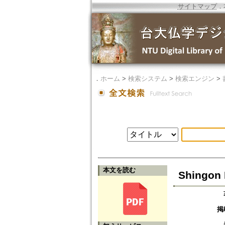
サイトマップ
．
．
ホーム
>
検索システム
>
検索エンジン
>
本文を読む
Shingon 
掲