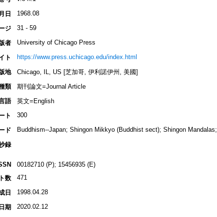
1968.08
月日
31 - 59
ージ
University of Chicago Press
版者
https://www.press.uchicago.edu/index.html
イト
版地
Chicago, IL, US [芝加哥, 伊利諾伊州, 美國]
種類
期刊論文=Journal Article
言語
英文=English
300
ート
Buddhism--Japan; Shingon Mikkyo (Buddhist sect); Shingon Mandalas
ード
抄録
SSN
00182710 (P); 15456935 (E)
471
ト数
1998.04.28
成日
2020.02.12
日期