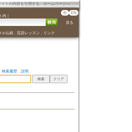
サイトの内容を引用する
．
ホームページへ
中
EN
ト内
｜
戻る
タル仏経
言語レッスン
リンク
．
．
．
検索履歴
．
説明