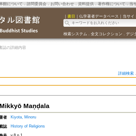
本館について
．
諮問委員会
．
お問い合わせ
．
資料提供
．
著作権について
．
当
｜
書目
｜
仏学著者データベース
｜
当サイ
検索システム
全文コレクション
デジ
．
．
書誌の詳細内容
詳細検索
Mikkyō Maṇḍala
Kiyota, Minoru
著者
History of Religions
載誌
v.8 n.1
巻号