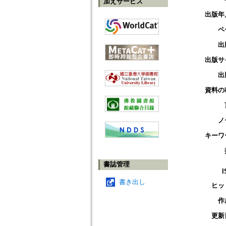
加えサービス
出版年
ペ
出
出版サ
出
資料の
ノ
キーワ
書誌管理
I
書き出し
ヒッ
作
更新