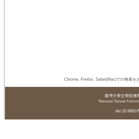
Chrome, Firefox, Safari(
臺灣大學
文學院佛
National Taiwan Universi
doi:10.6681