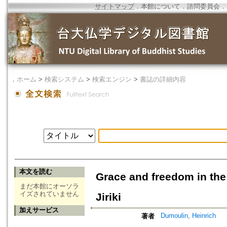
サイトマップ
．
本館について
．
諮問委員会
．
．
ホーム
>
検索システム
>
検索エンジン
>
書誌の詳細内容
本文を読む
Grace and freedom in the
まだ本館にオーソラ
イズされていません
Jiriki
加えサービス
Dumoulin, Heinrich
著者