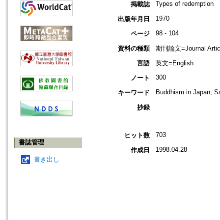
Types of redemption
掲載誌
1970
出版年月日
98 - 104
ページ
資料の種類
期刊論文=Journal Artic
言語
英文=English
300
ノート
Buddhism in Japan; Sa
キーワード
抄録
703
ヒット数
書誌管理
1998.04.28
作成日
書き出し