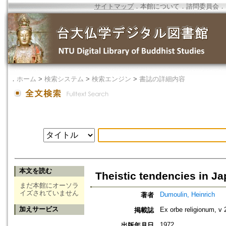
サイトマップ
．
本館について
．
諮問委員会
．
．
ホーム
>
検索システム
>
検索エンジン
>
書誌の詳細内容
本文を読む
Theistic tendencies in 
まだ本館にオーソラ
イズされていません
Dumoulin, Heinrich
著者
加えサービス
Ex orbe religionum, v 
掲載誌
1972
出版年月日