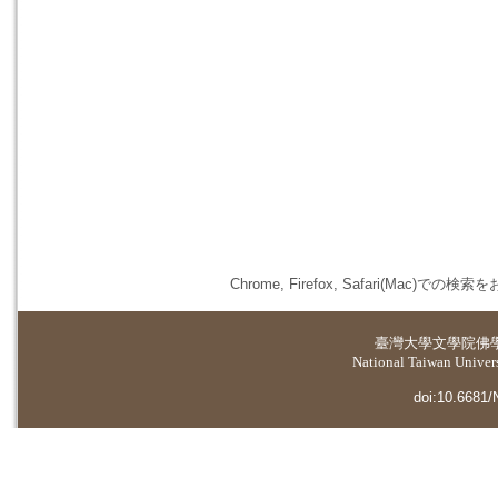
Chrome, Firefox, Safari(
臺灣大學
文學院佛
National Taiwan Universi
doi:10.6681