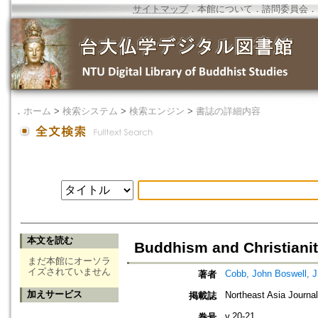
サイトマップ
．
本館について
．
諮問委員会
．
．
ホーム
>
検索システム
>
検索エンジン
>
書誌の詳細内容
本文を読む
Buddhism and Christiani
まだ本館にオーソラ
イズされていません
Cobb, John Boswell, J
著者
加えサービス
Northeast Asia Journa
掲載誌
v.20-21
巻号