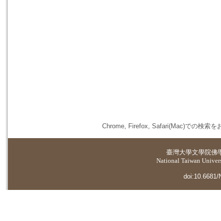
Chrome, Firefox, Safari(
臺灣大學
文學院佛
National Taiwan Universi
doi:10.6681