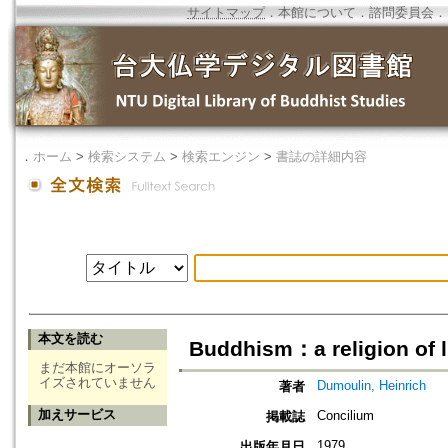
サイトマップ
．
本館について
．
諮問委員会
．
．
ホーム
>
検索システム
>
検索エンジン
>
書誌の詳細内容
本文を読む
Buddhism：a religion of li
まだ本館にオーソラ
イズされていません
Dumoulin, Heinrich
著者
加えサービス
Concilium
掲載誌
1979
出版年月日