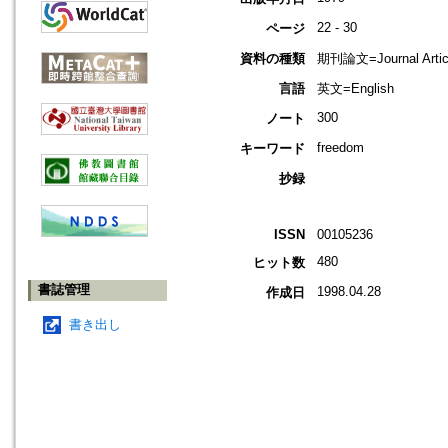
22 - 30
ページ
資料の種類
期刊論文=Journal Artic
言語
英文=English
300
ノート
freedom
キーワード
抄録
ISSN
00105236
480
ヒット数
書誌管理
1998.04.28
作成日
書き出し