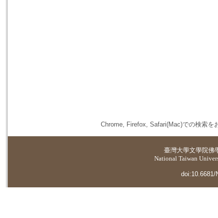
Chrome, Firefox, Safari(
臺灣大學
文學院佛
National Taiwan Universi
doi:10.6681