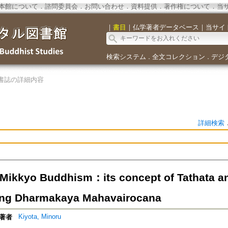
本館について
．
諮問委員会
．
お問い合わせ
．
資料提供
．
著作権について
．
当
｜
書目
｜
仏学著者データベース
｜
当サイ
検索システム
全文コレクション
デジ
．
．
書誌の詳細内容
詳細検索
Mikkyo Buddhism：its concept of Tathata a
ing Dharmakaya Mahavairocana
Kiyota, Minoru
著者