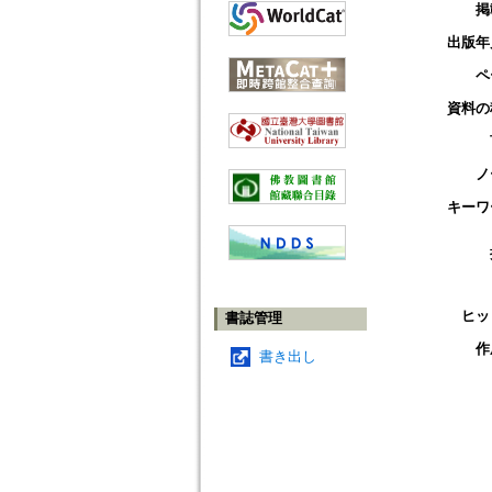
掲
出版年
ペ
資料の
ノ
キーワ
ヒッ
書誌管理
作
書き出し