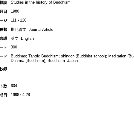
Studies in the history of Buddhism
載誌
1980
月日
111 - 120
ージ
種類
期刊論文=Journal Article
言語
英文=English
300
ート
Buddhas; Tantric Buddhism; shingon (Buddhist school); Meditation (
ード
Dharma (Buddhism); Buddhism--Japan
抄録
604
ト数
1998.04.28
成日