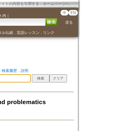
サイトの内容を引用する
．
ホームページへ
中
EN
ト内
｜
戻る
タル仏経
言語レッスン
リンク
．
．
．
検索履歴
．
説明
nd problematics