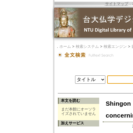
サイトマップ
．
．
ホーム
>
検索システム
>
検索エンジン
>
本文を読む
Shingon 
まだ本館にオーソラ
イズされていません
concern
加えサービス