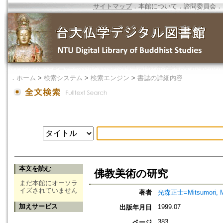
サイトマップ
．
本館について
．
諮問委員会
．
．
ホーム
>
検索システム
>
検索エンジン
>
書誌の詳細内容
本文を読む
佛教美術の研究
まだ本館にオーソラ
イズされていません
著者
光森正士=Mitsumori, M
加えサービス
1999.07
出版年月日
383
ページ