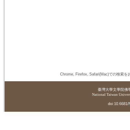
Chrome, Firefox, Safari(
臺灣大學
文學院佛
National Taiwan Universi
doi:10.6681