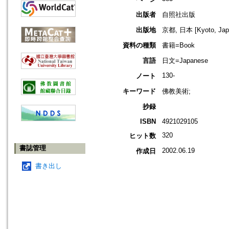
出版者
自照社出版
出版地
京都, 日本 [Kyoto, Jap
資料の種類
書籍=Book
言語
日文=Japanese
130-
ノート
キーワード
佛教美術;
抄録
ISBN
4921029105
320
ヒット数
書誌管理
2002.06.19
作成日
書き出し