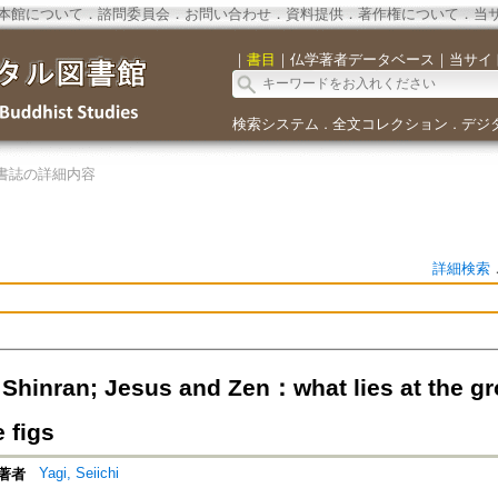
本館について
．
諮問委員会
．
お問い合わせ
．
資料提供
．
著作権について
．
当
｜
書目
｜
仏学著者データベース
｜
当サイ
検索システム
全文コレクション
デジ
．
．
書誌の詳細内容
詳細検索
 Shinran; Jesus and Zen：what lies at the g
 figs
Yagi, Seiichi
著者