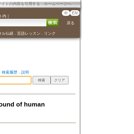
サイトの内容を引用する
．
ホームページへ
中
EN
ト内
｜
戻る
タル仏経
言語レッスン
リンク
．
．
．
検索履歴
．
説明
round of human