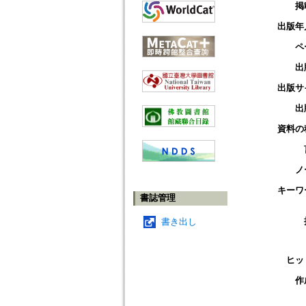
掲
出版年
ペ
出
出版サ
出
資料の
ノ
キーワ
書誌管理
書き出し
ヒッ
作