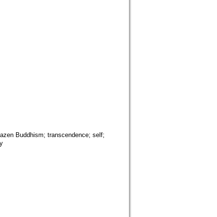
zen Buddhism; transcendence; self;
y