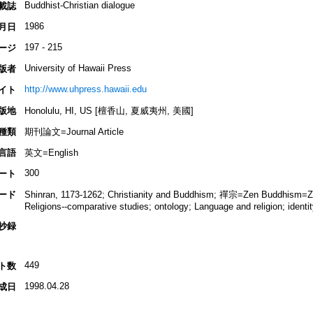
Buddhist-Christian dialogue
載誌
1986
月日
197 - 215
ージ
University of Hawaii Press
版者
http://www.uhpress.hawaii.edu
イト
版地
Honolulu, HI, US [檀香山, 夏威夷州, 美國]
種類
期刊論文=Journal Article
言語
英文=English
300
ート
ード
Shinran, 1173-1262; Christianity and Buddhism; 禪宗=Zen Buddhism=Za
Religions--comparative studies; ontology; Language and religion; identit
抄録
449
ト数
1998.04.28
成日