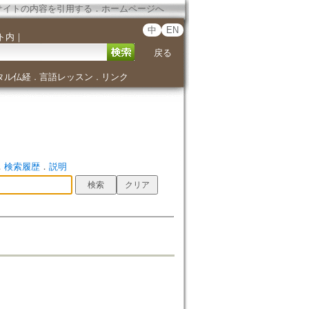
サイトの内容を引用する
．
ホームページへ
中
EN
ト内
｜
戻る
タル仏経
言語レッスン
リンク
．
．
．
検索履歴
．
説明