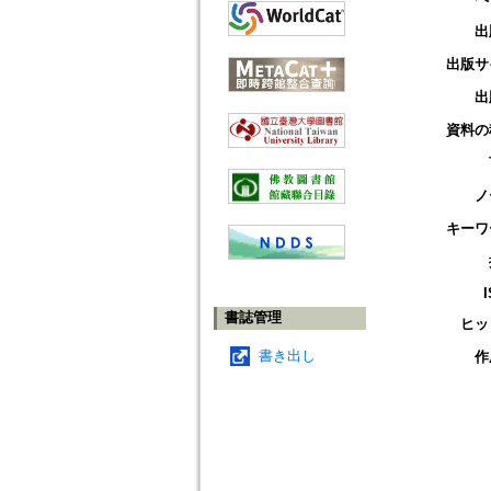
出
出版サ
出
資料の
ノ
キーワ
書誌管理
ヒッ
書き出し
作