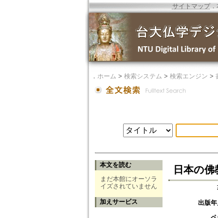
サイトマップ
．
．
ホーム
>
検索システム
>
検索エンジン
>
本文を読む
日本の佛
まだ本館にオーソラ
イズされていません
加えサービス
出版年
ペ