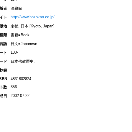
版者
法藏館
http://www.hozokan.co.jp/
イト
版地
京都, 日本 [Kyoto, Japan]
種類
書籍=Book
言語
日文=Japanese
130-
ート
ード
日本佛教歷史;
抄録
ISBN
4831802824
356
ト数
2002.07.22
成日