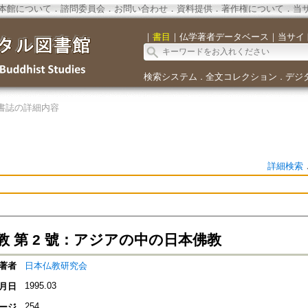
本館について
．
諮問委員会
．
お問い合わせ
．
資料提供
．
著作権について
．
当
｜
書目
｜
仏学著者データベース
｜
当サイ
検索システム
全文コレクション
デジ
．
．
書誌の詳細内容
詳細検索
教 第 2 號：アジアの中の日本佛教
著者
日本仏教研究会
1995.03
月日
254
ージ