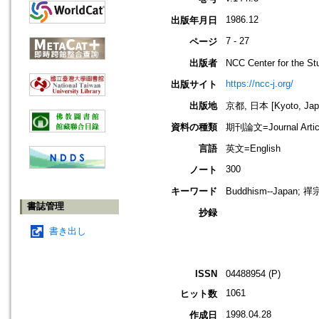
1986.12
出版年月日
7 - 27
ページ
出版者
NCC Center for the
https://ncc-j.org/
出版サイト
出版地
京都, 日本 [Kyoto, Jap
資料の種類
期刊論文=Journal Artic
言語
英文=English
300
ノート
キーワード
Buddhism--Japan; 禪宗
書誌管理
抄録
書き出し
ISSN
04488954 (P)
1061
ヒット数
1998.04.28
作成日