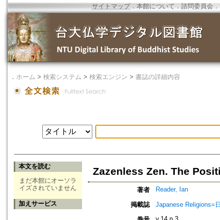
サイトマップ
．
本館について
．
諮問委員会
．
．
ホーム
>
検索システム
>
検索エンジン
>
書誌の詳細内容
本文を読む
Zazenless Zen. The Posit
まだ本館にオーソラ
イズされていません
Reader, Ian
著者
加えサービス
掲載誌
Japanese Religio
v.14 n.3
巻号