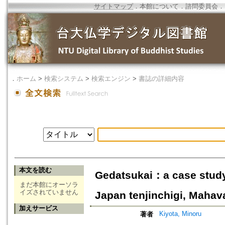
サイトマップ
．
本館について
．
諮問委員会
．
．
ホーム
>
検索システム
>
検索エンジン
>
書誌の詳細内容
本文を読む
Gedatsukai：a case study
まだ本館にオーソラ
イズされていません
Japan tenjinchigi, Mahava
加えサービス
Kiyota, Minoru
著者