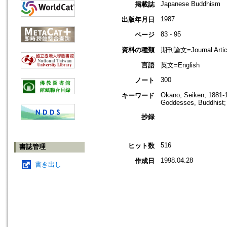
Japanese Buddhism
掲載誌
1987
出版年月日
83 - 95
ページ
資料の種類
期刊論文=Journal Artic
言語
英文=English
300
ノート
Okano, Seiken, 1881-
キーワード
Goddesses, Buddhist; 
抄録
516
ヒット数
書誌管理
1998.04.28
作成日
書き出し