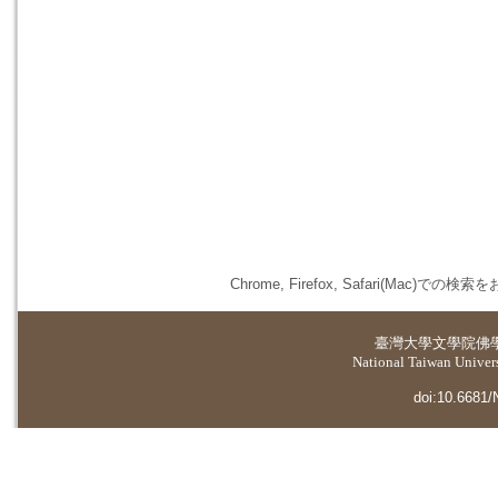
Chrome, Firefox, Safari(
臺灣大學
文學院佛
National Taiwan Universi
doi:10.6681