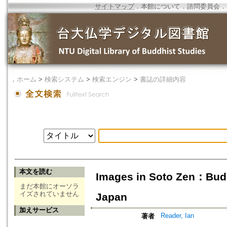
サイトマップ
．
本館について
．
諮問委員会
．
．
ホーム
>
検索システム
>
検索エンジン
>
書誌の詳細内容
本文を読む
Images in Soto Zen：Buddh
まだ本館にオーソラ
イズされていません
Japan
加えサービス
Reader, Ian
著者