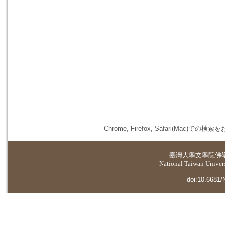
Chrome, Firefox, Safari(
臺灣大學
文學院佛
National Taiwan Universi
doi:10.6681