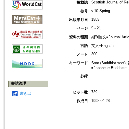
Scottish Journal of Re
掲載誌
v.10 Spring
巻号
1989
出版年月日
5 - 21
ページ
資料の種類
期刊論文=Journal Artic
言語
英文=English
300
ノート
キーワード
Soto (Buddhist sec
=Japanese Buddhism;
抄録
書誌管理
739
ヒット数
書き出し
1998.04.28
作成日