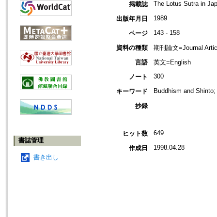
The Lotus Sutra in Ja
掲載誌
1989
出版年月日
143 - 158
ページ
資料の種類
期刊論文=Journal Artic
言語
英文=English
300
ノート
Buddhism and Shinto; t
キーワード
抄録
649
ヒット数
書誌管理
1998.04.28
作成日
書き出し