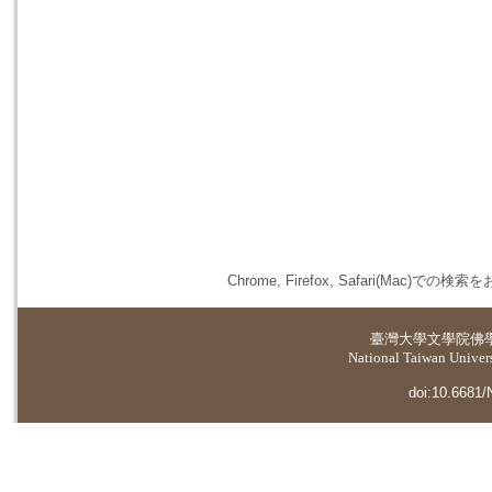
Chrome, Firefox, Safari(
臺灣大學
文學院佛
National Taiwan Universi
doi:10.6681