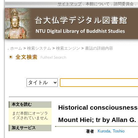
サイトマップ
．
本館について
．
諮問委員会
．
．
ホーム
>
検索システム
>
検索エンジン
>
書誌の詳細内容
本文を読む
Historical consciousness
まだ本館にオーソラ
イズされていません
Mount Hiei; tr by Allan G
加えサービス
Kuroda, Toshio
著者