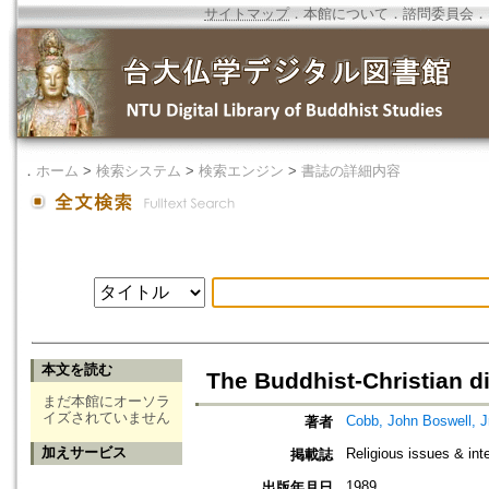
サイトマップ
．
本館について
．
諮問委員会
．
．
ホーム
>
検索システム
>
検索エンジン
>
書誌の詳細内容
本文を読む
The Buddhist-Christian d
まだ本館にオーソラ
イズされていません
Cobb, John Boswell, J
著者
加えサービス
Religious issues & inte
掲載誌
1989
出版年月日