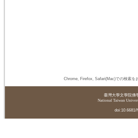
Chrome, Firefox, Safari(
臺灣大學
文學院佛
National Taiwan Universi
doi:10.6681