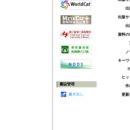
出
出版サ
出
資料の
ノ
キーワ
I
ヒッ
書誌管理
作
書き出し
更新