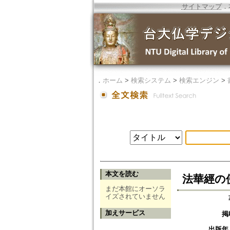
サイトマップ
．
．
ホーム
>
検索システム
>
検索エンジン
>
本文を読む
法華經の
まだ本館にオーソラ
イズされていません
加えサービス
掲
出版年