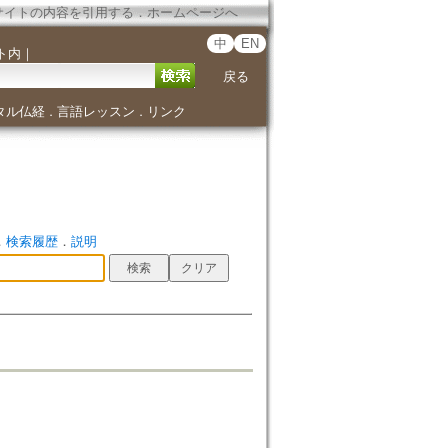
サイトの内容を引用する
．
ホームページへ
中
EN
ト内
｜
戻る
タル仏経
言語レッスン
リンク
．
．
．
検索履歴
．
説明