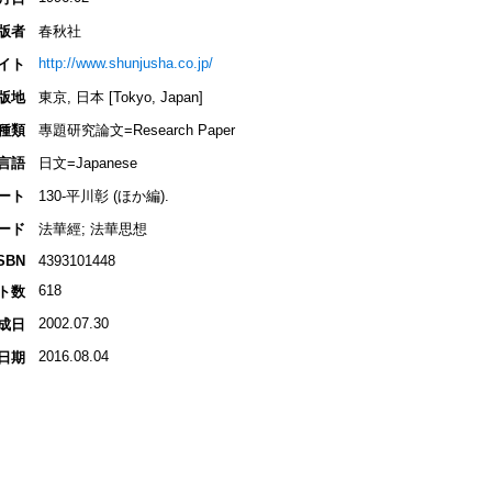
版者
春秋社
http://www.shunjusha.co.jp/
イト
版地
東京, 日本 [Tokyo, Japan]
種類
專題研究論文=Research Paper
言語
日文=Japanese
ート
130-平川彰 (ほか編).
ード
法華經; 法華思想
SBN
4393101448
618
ト数
2002.07.30
成日
2016.08.04
日期