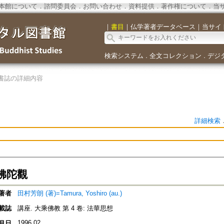
本館について
．
諮問委員会
．
お問い合わせ
．
資料提供
．
著作権について
．
当
｜
書目
｜
仏学著者データベース
｜
当サイ
検索システム
全文コレクション
デジ
．
．
書誌の詳細内容
詳細検索
佛陀觀
著者
田村芳朗 (著)=Tamura, Yoshiro (au.)
載誌
講座. 大乘佛教 第 4 卷: 法華思想
1996.02
月日