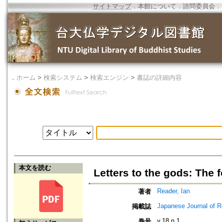
サイトマップ
．
本館について
．
諮問委員会
．
．
ホーム
>
検索システム
>
検索エンジン
>
書誌の詳細内容
本文を読む
Letters to the gods: The
Reader, Ian
著者
Japanese Journal of R
掲載誌
v.18 n.1
巻号