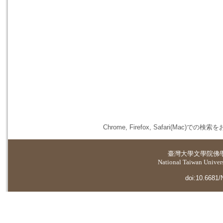
Chrome, Firefox, Safari(
臺灣大學
文學院佛
National Taiwan Universi
doi:10.6681