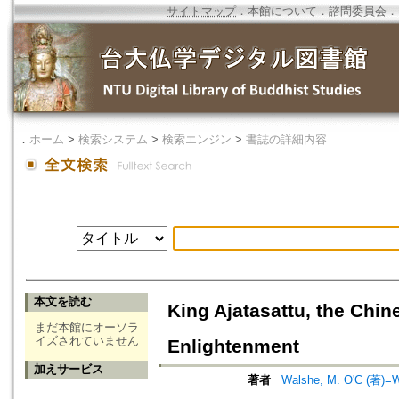
サイトマップ
．
本館について
．
諮問委員会
．
．
ホーム
>
検索システム
>
検索エンジン
>
書誌の詳細内容
本文を読む
King Ajatasattu, the Chin
まだ本館にオーソラ
イズされていません
Enlightenment
加えサービス
著者
Walshe, M. O'C (著)=Wa