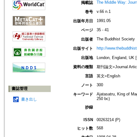
The Middle Way: Journ
掲載誌
v.66 n.1
巻号
1991.05
出版年月日
35 - 41
ページ
The Buddhist Society
出版者
http://www.thebuddhist
出版サイト
出版地
London, England, U
資料の種類
期刊論文=Journal Artic
言語
英文=English
300
ノート
書誌管理
Ajatasatru, King of M
キーワード
250 bc)
書き出し
抄録
ISSN
00263214 (P)
568
ヒット数