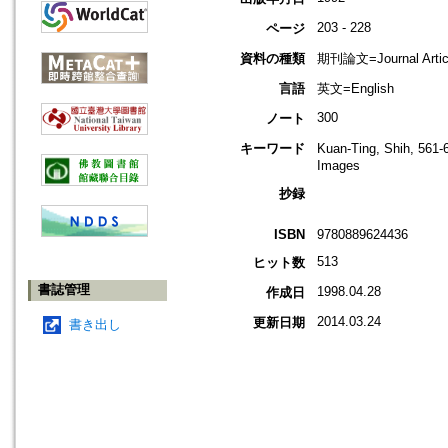
203 - 228
ページ
資料の種類
期刊論文=Journal Artic
言語
英文=English
300
ノート
キーワード
Kuan-Ting, Shih, 561-
Images
抄録
ISBN
9780889624436
513
ヒット数
書誌管理
1998.04.28
作成日
2014.03.24
更新日期
書き出し