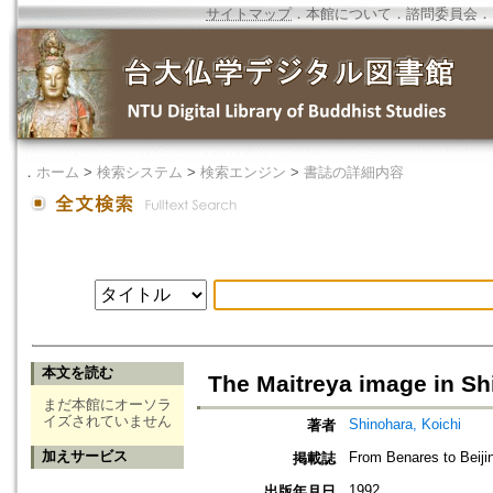
サイトマップ
．
本館について
．
諮問委員会
．
．
ホーム
>
検索システム
>
検索エンジン
>
書誌の詳細内容
本文を読む
The Maitreya image in Sh
まだ本館にオーソラ
イズされていません
Shinohara, Koichi
著者
加えサービス
From Benares to Beiji
掲載誌
1992
出版年月日