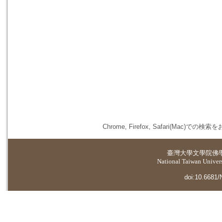
Chrome, Firefox, Safari(
臺灣大學
文學院佛
National Taiwan Universi
doi:10.6681