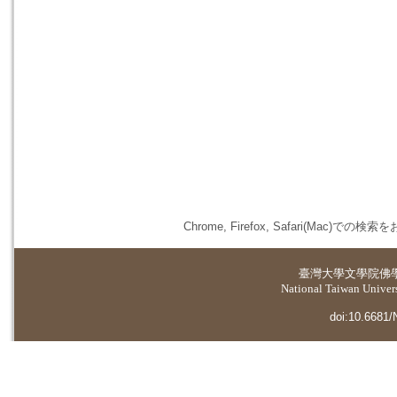
Chrome, Firefox, Safari(
臺灣大學
文學院佛
National Taiwan Universi
doi:10.6681