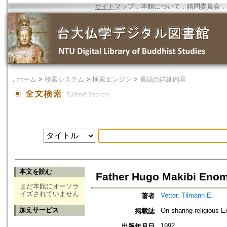
サイトマップ
．
本館について
．
諮問委員会
．
．
ホーム
>
検索システム
>
検索エンジン
>
書誌の詳細内容
本文を読む
Father Hugo Makibi Enom
まだ本館にオーソラ
イズされていません
Vetter, Tilmann E.
著者
加えサービス
On sharing religious E
掲載誌
1992
出版年月日