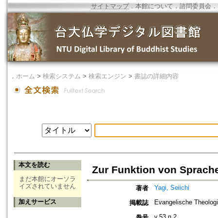
サイトマップ
．
本館について
．
諮問委員会
．
．
ホーム
>
検索システム
>
検索エンジン
>
書誌の詳細内容
本文を読む
Zur Funktion von Sprac
まだ本館にオーソラ
イズされていません
Yagi, Seiichi
著者
加えサービス
Evangelische Theolog
掲載誌
v.53 n.2
巻号