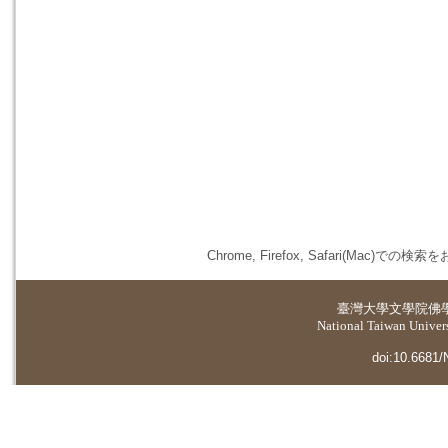
Chrome, Firefox, Safari(
臺灣大學
文學院佛
National Taiwan Universi
doi:10.6681