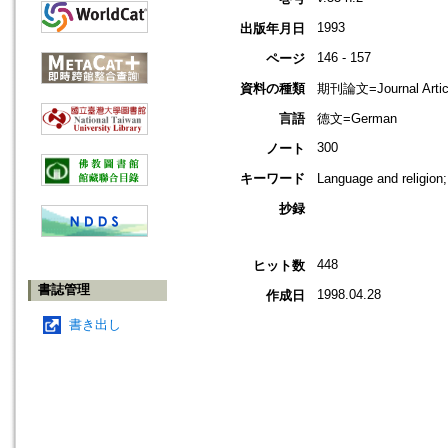
1993
出版年月日
146 - 157
ページ
資料の種類
期刊論文=Journal Artic
言語
德文=German
300
ノート
キーワード
Language and religi
抄録
448
ヒット数
書誌管理
1998.04.28
作成日
書き出し