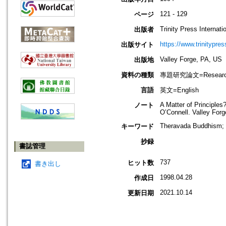
121 - 129
ページ
Trinity Press Internati
出版者
https://www.trinitypre
出版サイト
Valley Forge, PA, US
出版地
資料の種類
專題研究論文=Research
言語
英文=English
A Matter of Principle
ノート
O’Connell. Valley Forge
Theravada Buddhism; pr
キーワード
抄録
書誌管理
737
ヒット数
書き出し
1998.04.28
作成日
2021.10.14
更新日期