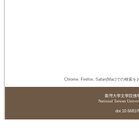
Chrome, Firefox, Safari(
臺灣大學
文學院佛
National Taiwan Universi
doi:10.6681