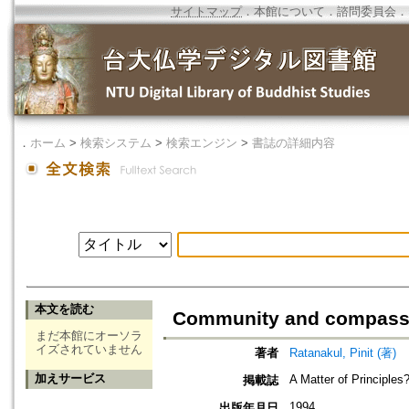
サイトマップ
．
本館について
．
諮問委員会
．
．
ホーム
>
検索システム
>
検索エンジン
>
書誌の詳細内容
本文を読む
Community and compassio
まだ本館にオーソラ
イズされていません
著者
Ratanakul, Pinit (著)
加えサービス
A Matter of Principles
掲載誌
1994
出版年月日