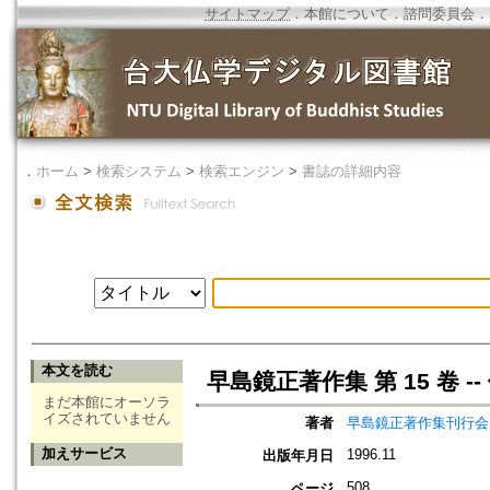
サイトマップ
．
本館について
．
諮問委員会
．
．
ホーム
>
検索システム
>
検索エンジン
>
書誌の詳細内容
本文を読む
早島鏡正著作集 第 15 卷 -
まだ本館にオーソラ
イズされていません
著者
早島鏡正著作集刊行会
加えサービス
1996.11
出版年月日
508
ページ