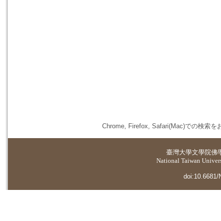
Chrome, Firefox, Safari(
臺灣大學
文學院佛
National Taiwan Universi
doi:10.6681