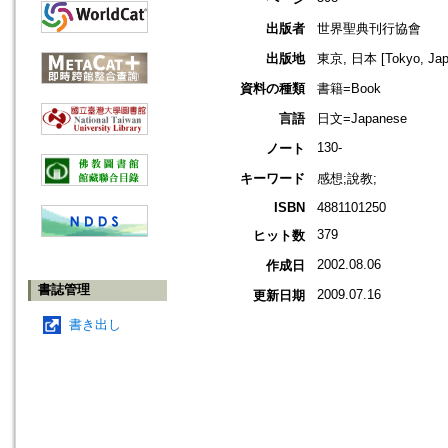
出版者
世界聖典刊行協會
出版地
東京, 日本 [Tokyo, Jap
資料の種類
書籍=Book
言語
日文=Japanese
130-
ノート
キーワード
感想;說教;
ISBN
4881101250
379
ヒット数
2002.08.06
作成日
書誌管理
2009.07.16
更新日期
書き出し