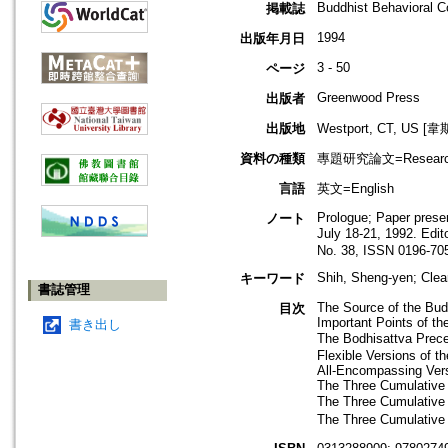
Buddhist Behavioral C
掲載誌
1994
出版年月日
3 - 50
ページ
Greenwood Press
出版者
出版地
Westport, CT, U
資料の種類
專題研究論文=Research
言語
英文=English
Prologue; Paper prese
ノート
July 18-21, 1992. Edi
No. 38, ISSN 0196-70
Shih, Sheng-yen; Clear
キーワード
書誌管理
The Source of the Bud
目次
Important Points of th
書き出し
The Bodhisattva Prec
Flexible Versions of 
All-Encompassing Vers
The Three Cumulative
The Three Cumulative 
The Three Cumulative