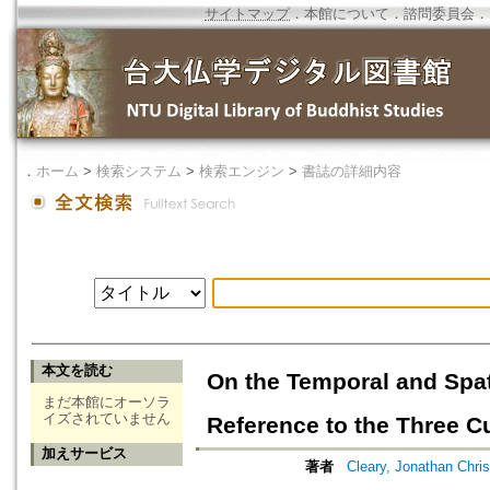
サイトマップ
．
本館について
．
諮問委員会
．
．
ホーム
>
検索システム
>
検索エンジン
>
書誌の詳細内容
本文を読む
On the Temporal and Spati
まだ本館にオーソラ
イズされていません
Reference to the Three C
加えサービス
著者
Cleary, Jonathan Chri