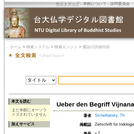
サイトマップ
．
本館について
．
諮問委員会
．
．
ホーム
>
検索システム
>
検索エンジン
>
書誌の詳細内容
本文を読む
Ueber den Begriff Vijna
まだ本館にオーソラ
イズされていません
Stcherbatsky, Th.
著者
加えサービス
Zeitschrift für Indologi
掲載誌
v.7
巻号