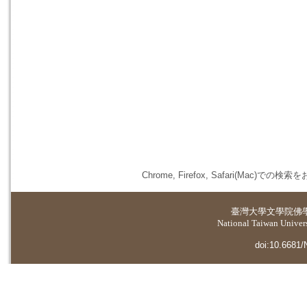
Chrome, Firefox, Safari(
臺灣大學
文學院佛
National Taiwan Universi
doi:10.6681