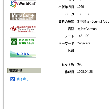
1929
出版年月日
136 - 139
ページ
資料の種類
期刊論文=Journal Artic
言語
德文=German
145. 190
ノート
Yogacara
キーワード
抄録
398
ヒット数
書誌管理
1998.04.28
作成日
書き出し