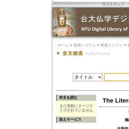
サイトマップ
．
．
ホーム
>
検索システム
>
検索エンジン
>
本文を読む
The Lite
まだ本館にオーソラ
イズされていません
加えサービス
掲
出版年