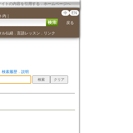
サイトの内容を引用する
．
ホームページへ
中
EN
ト内
｜
戻る
タル仏経
言語レッスン
リンク
．
．
．
検索履歴
．
説明