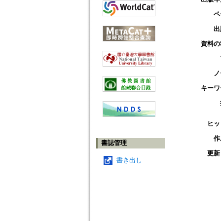
ペ
出
資料の
ノ
キーワ
ヒッ
作
書誌管理
更新
書き出し