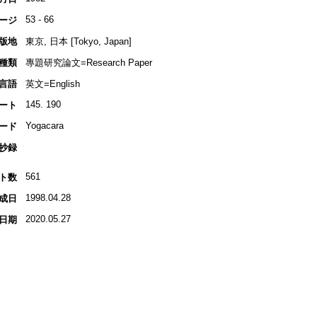
53 - 66
ージ
版地
東京, 日本 [Tokyo, Japan]
種類
專題研究論文=Research Paper
言語
英文=English
145. 190
ート
Yogacara
ード
抄録
561
ト数
1998.04.28
成日
2020.05.27
日期