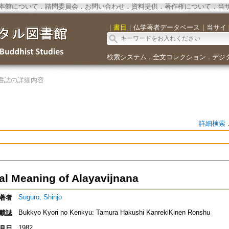
本館について
．
諮問委員会
．
お問い合わせ
．
資料提供
．
著作権について
．
当
｜
書目
｜
仏学著者データベース
｜
当サイ
検索システム
全文コレクション
デジ
．
．
書誌の詳細内容
詳細検索
ral Meaning of Alayavijnana
Suguro, Shinjo
著者
Bukkyo Kyori no Kenkyu: Tamura Hakushi KanrekiKinen Ronshu
載誌
1982
月日