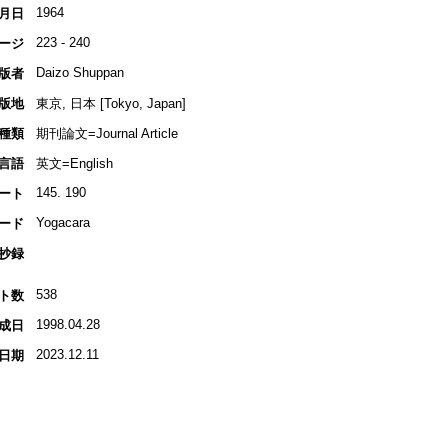
1964
月日
223 - 240
ージ
Daizo Shuppan
版者
版地
東京, 日本 [Tokyo, Japan]
種類
期刊論文=Journal Article
言語
英文=English
145. 190
ート
Yogacara
ード
抄録
538
ト数
1998.04.28
成日
2023.12.11
日期