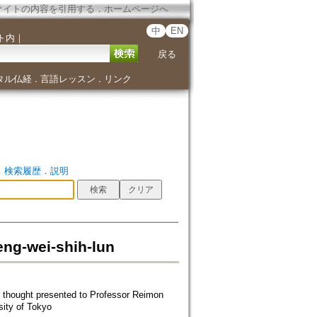
サイトの内容を引用する
．
ホームページへ
中
EN
ト内
｜
戻る
タル仏経
言語レッスン
リンク
．
．
．
検索履歴
．
説明
eng-wei-shih-lun
ght presented to Professor Reimon
rsity of Tokyo