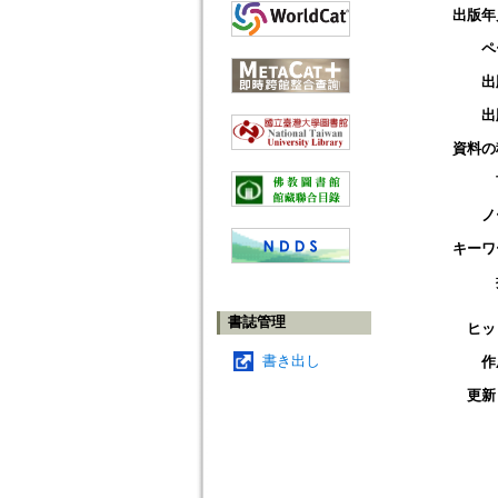
出版年
ペ
出
出
資料の
ノ
キーワ
書誌管理
ヒッ
書き出し
作
更新