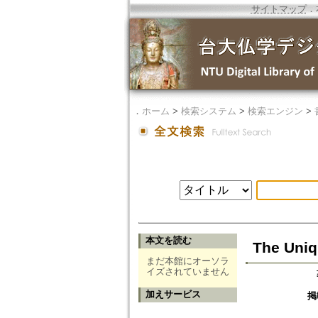
サイトマップ
．
．
ホーム
>
検索システム
>
検索エンジン
>
本文を読む
The Uniq
まだ本館にオーソラ
イズされていません
加えサービス
掲