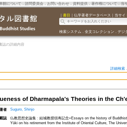
本館について
．
諮問委員会
．
お問い合わせ
．
資料提供
．
著作権について
．
当
｜
書目
｜
仏学著者データベース
｜
当サイ
検索システム
全文コレクション
デジ
．
．
書誌の詳細内容
詳細検索
ueness of Dharmapala's Theories in the Ch'
Suguro, Shinjo
著者
載誌
仏教思想史論集 : 結城教授頌寿記念=Essays on the history of Buddhist thou
Yūki on his retirement from the Institute of Oriental Culture, The Unive