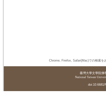
Chrome, Firefox, Safari(
臺灣大學
文學院佛
National Taiwan Universi
doi:10.6681