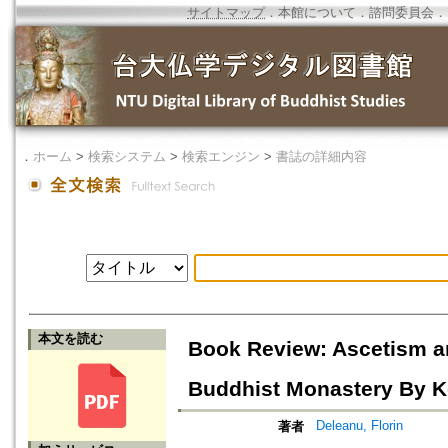
サイトマップ
．
本館について
．
諮問委員会
．
．
ホーム
>
検索システム
>
検索エンジン
>
書誌の詳細内容
本文を読む
Book Review: Ascetism an
Buddhist Monastery By K
Deleanu, Florin
著者