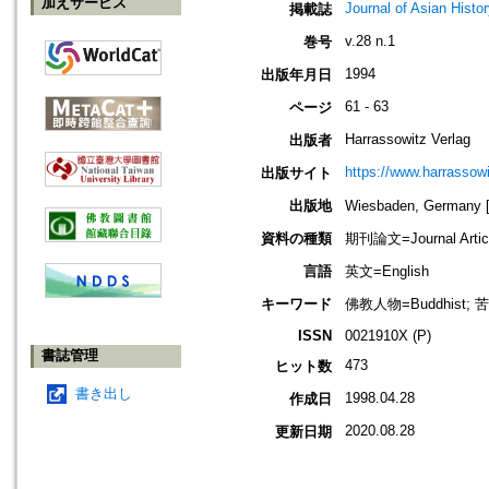
加えサービス
Journal of Asian Histo
掲載誌
v.28 n.1
巻号
1994
出版年月日
61 - 63
ページ
Harrassowitz Verlag
出版者
https://www.harrassow
出版サイト
出版地
Wiesbaden, German
資料の種類
期刊論文=Journal Artic
言語
英文=English
キーワード
佛教人物=Buddhist; 苦行=
ISSN
0021910X (P)
書誌管理
473
ヒット数
書き出し
1998.04.28
作成日
2020.08.28
更新日期