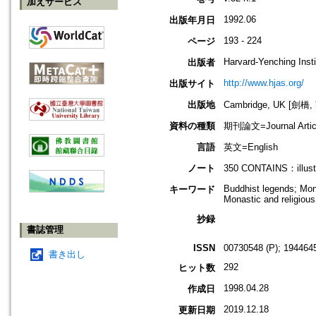
加えサービス
1992.06
出版年月日
193 - 224
ページ
Harvard-Yenching Insti
出版者
http://www.hjas.org/
出版サイト
出版地
Cambridge, UK [劍橋,
資料の種類
期刊論文=Journal Artic
言語
英文=English
ノート
350 CONTAINS：illustr
Buddhist legends; Monk
キーワード
Monastic and religious
抄録
書誌管理
ISSN
00730548 (P); 1944645
書き出し
292
ヒット数
1998.04.28
作成日
2019.12.18
更新日期