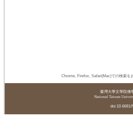
Chrome, Firefox, Safari(
臺灣大學
文學院佛
National Taiwan Universi
doi:10.6681