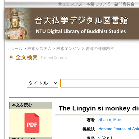
サイトマップ
．
本館について
．
諮問委員会
．
．
ホーム
>
検索システム
>
検索エンジン
>
書誌の詳細内容
本文を読む
The Lingyin si monkey di
Shahar, Meir
著者
Harvard Journal of Asi
掲載誌
v.52 n.1
巻号