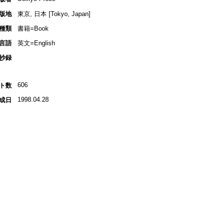
版地
東京, 日本 [Tokyo, Japan]
種類
書籍=Book
言語
英文=English
抄録
606
ト数
1998.04.28
成日