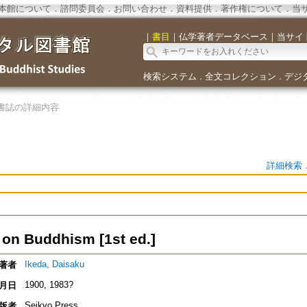
本館について
．
諮問委員会
．
お問い合わせ
．
資料提供
．
著作権について
．
当
｜
書目
｜
仏学著者データベース
｜
当サイ
検索システム
全文コレクション
デジ
．
．
書誌の詳細内容
詳細検索
 on Buddhism [1st ed.]
Ikeda, Daisaku
著者
1900, 1983?
月日
Seikyo Press
版者