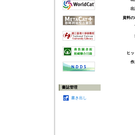
出
資料の
ヒッ
作
書誌管理
書き出し