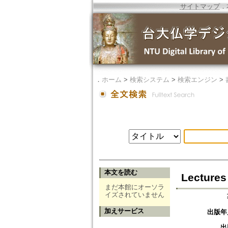
サイトマップ
．
．
ホーム
>
検索システム
>
検索エンジン
>
本文を読む
Lectures
まだ本館にオーソラ
イズされていません
加えサービス
出版年
出