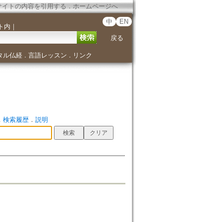
サイトの内容を引用する
．
ホームページへ
中
EN
ト内
｜
戻る
タル仏経
言語レッスン
リンク
．
．
．
検索履歴
．
説明