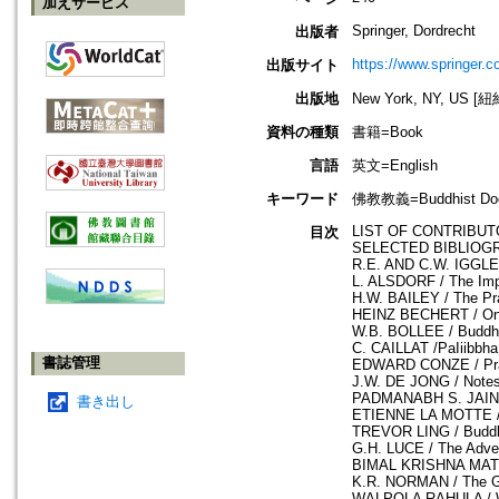
加えサービス
Springer, Dordrecht
出版者
https://www.springer.
出版サイト
出版地
New York, NY, US 
資料の種類
書籍=Book
言語
英文=English
キーワード
佛教教義=Buddhist Doctri
LIST OF CONTRIBUT
目次
SELECTED BIBLIOGR
R.E. AND C.W. IGGLED
L. ALSDORF / The Imp
H.W. BAILEY / The Pra
HEINZ BECHERT / On a
W.B. BOLLEE / Buddhis
C. CAILLAT /PaIiibbha,
書誌管理
EDWARD CONZE / Prasa
J.W. DE JONG / Notes
PADMANABH S. JAINI /
書き出し
ETIENNE LA MOTTE / P
TREVOR LING / Buddh
G.H. LUCE / The Adve
BIMAL KRISHNA MATILA
K.R. NORMAN / The Ga
WALPOLA RAHULA / Wr