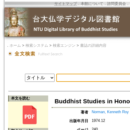
サイトマップ
．
本館について
．
諮問委員会
．
．
ホーム
>
検索システム
>
検索エンジン
>
書誌の詳細内容
本文を読む
Buddhist Studies in Honou
Norman, Kenneth Roy
著者
1974.12
出版年月日
240
ページ