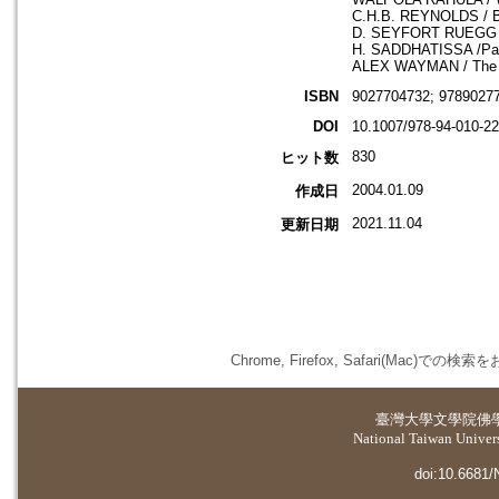
C.H.B. REYNOLDS / Bu
D. SEYFORT RUEGG /Pa
H. SADDHATISSA /Pali 
ALEX WAYMAN / The In
ISBN
9027704732; 97890277
DOI
10.1007/978-94-010-22
830
ヒット数
2004.01.09
作成日
2021.11.04
更新日期
Chrome, Firefox, Safari(
臺灣大學
文學院佛
National Taiwan Universi
doi:10.6681