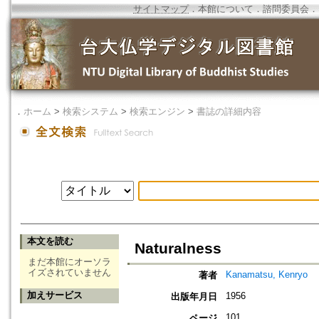
サイトマップ
．
本館について
．
諮問委員会
．
．
ホーム
>
検索システム
>
検索エンジン
>
書誌の詳細内容
本文を読む
Naturalness
まだ本館にオーソラ
イズされていません
Kanamatsu, Kenryo
著者
加えサービス
1956
出版年月日
101
ページ