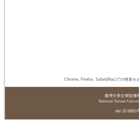
Chrome, Firefox, Safari(
臺灣大學
文學院佛
National Taiwan Universi
doi:10.6681