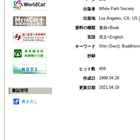
White Path Society
出版者
出版地
Los Angeles, CA,
資料の種類
書籍=Book
言語
英文=English
Shin (Sect); Buddhism
キーワード
抄録
404
ヒット数
1998.04.28
作成日
2021.04.19
更新日期
書誌管理
書き出し