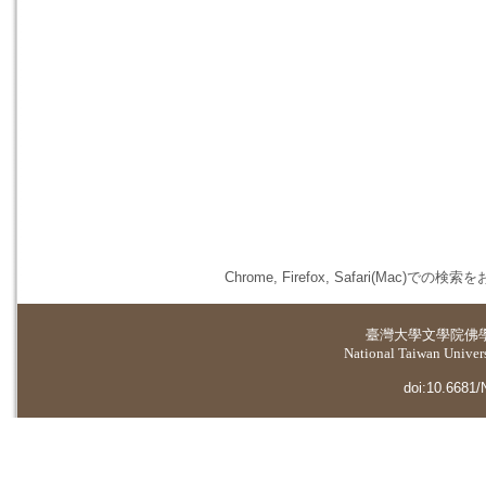
Chrome, Firefox, Safari(
臺灣大學
文學院佛
National Taiwan Universi
doi:10.6681