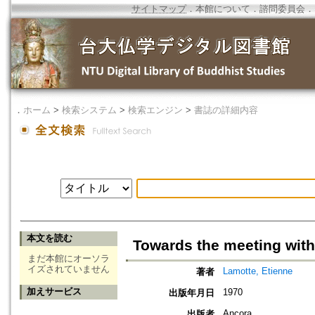
サイトマップ
．
本館について
．
諮問委員会
．
．
ホーム
>
検索システム
>
検索エンジン
>
書誌の詳細内容
本文を読む
Towards the meeting wit
まだ本館にオーソラ
イズされていません
Lamotte, Etienne
著者
加えサービス
1970
出版年月日
Ancora
出版者