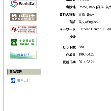
出版地
Rome, Italy [羅馬, 義
資料の種類
書籍=Book
言語
英文=English
Catholic Church; Bud
キーワード
抄録
580
ヒット数
1998.04.28
作成日
2014.02.24
更新日期
書誌管理
書き出し