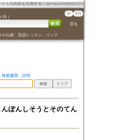
サイトの内容を引用する
．
ホームページへ
中
EN
ト内
｜
戻る
タル仏経
言語レッスン
リンク
．
．
．
検索履歴
．
説明
くこんぽんしそうとそのてん