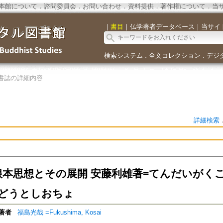
本館について
．
諮問委員会
．
お問い合わせ
．
資料提供
．
著作権について
．
当
｜
書目
｜
仏学著者データベース
｜
当サイ
検索システム
全文コレクション
デジ
．
．
書誌の詳細内容
詳細検索
-根本思想とその展開 安藤利雄著=てんだいが
どうとしおちょ
著者
福島光哉 =Fukushima, Kosai