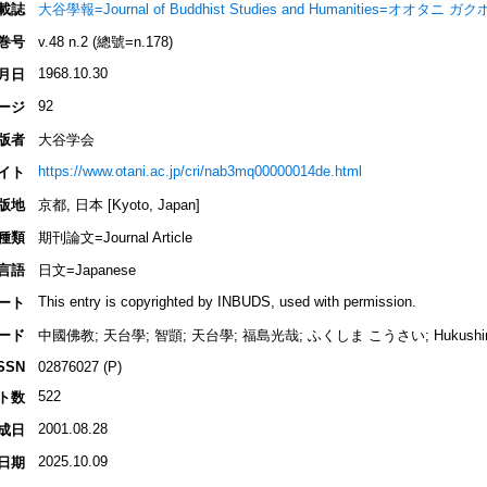
載誌
大谷學報=Journal of Buddhist Studies and Humanities=オオタニ ガ
巻号
v.48 n.2 (總號=n.178)
1968.10.30
月日
92
ージ
版者
大谷学会
https://www.otani.ac.jp/cri/nab3mq00000014de.html
イト
版地
京都, 日本 [Kyoto, Japan]
種類
期刊論文=Journal Article
言語
日文=Japanese
This entry is copyrighted by INBUDS, used with permission.
ート
ード
中國佛教; 天台學; 智顗; 天台學; 福島光哉; ふくしま こうさい; Hukushima
SSN
02876027 (P)
522
ト数
2001.08.28
成日
2025.10.09
日期