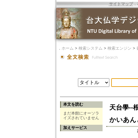
サイトマップ
．
．
ホーム
>
検索システム
>
検索エンジン
>
本文を読む
天台學-
まだ本館にオーソラ
イズされていません
かいあん
加えサービス