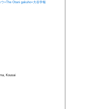
クホウ=The Otani gakuho=大谷学報
, Kousai