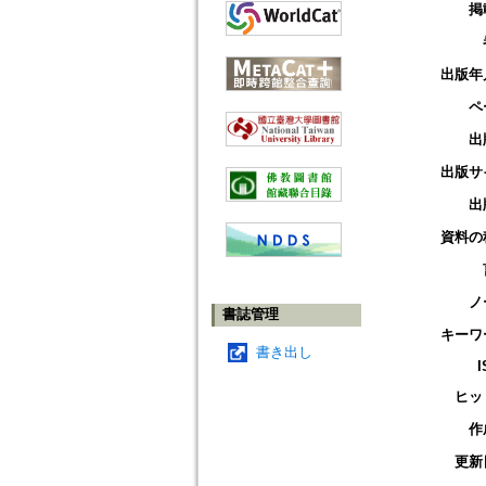
掲
出版年
ペ
出
出版サ
出
資料の
ノ
書誌管理
キーワ
書き出し
I
ヒッ
作
更新