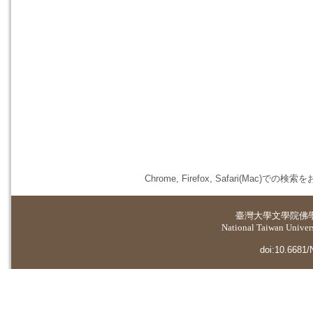
Chrome, Firefox, Safari(
臺灣大學
文學院佛
National Taiwan Universi
doi:10.6681