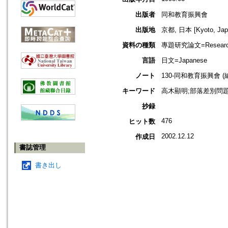
出版者
同和教育振興會
出版地
京都, 日本 [Kyoto, Jap
資料の種類
專題研究論文=Research
言語
日文=Japanese
ノート
130-同和教育振興會 (編
キーワード
高木顯明;部落差別問題
抄録
476
ヒット数
2002.12.12
作成日
書誌管理
書き出し