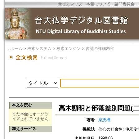
サイトマップ
．
本館について
．
諮問委員会
．
．
ホーム
>
検索システム
>
検索エンジン
>
書誌の詳細内容
本文を読む
高木顯明と部落差別問題(二
まだ本館にオーソラ
イズされていません
著者
泉恵機
加えサービス
掲載誌
信心の社會性: 仲尾
1998.03
出版年月日