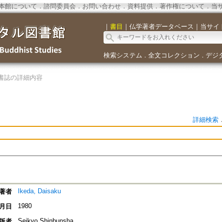
本館について
．
諮問委員会
．
お問い合わせ
．
資料提供
．
著作権について
．
当
｜
書目
｜
仏学著者データベース
｜
当サイ
検索システム
全文コレクション
デジ
．
．
書誌の詳細内容
詳細検索
Ikeda, Daisaku
著者
1980
月日
Seikyo Shinbunsha
版者