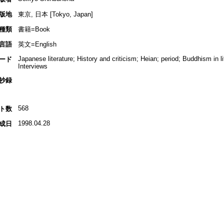
版地
東京, 日本 [Tokyo, Japan]
種類
書籍=Book
言語
英文=English
Japanese literature; History and criticism; Heian; period; Buddhism in l
ード
Interviews
抄録
568
ト数
1998.04.28
成日