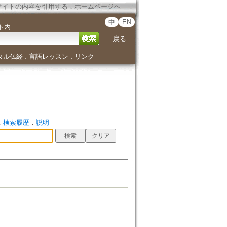
サイトの内容を引用する
．
ホームページへ
中
EN
ト内
｜
戻る
タル仏経
言語レッスン
リンク
．
．
．
検索履歴
．
説明