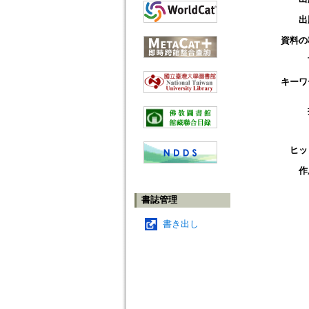
出
資料の
キーワ
ヒッ
作
書誌管理
書き出し