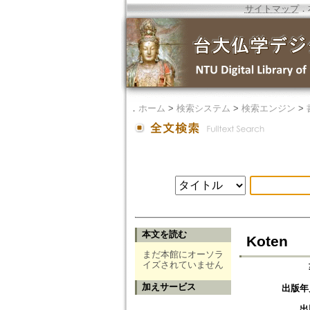
サイトマップ
．
．
ホーム
>
検索システム
>
検索エンジン
>
本文を読む
Koten
まだ本館にオーソラ
イズされていません
加えサービス
出版年
出