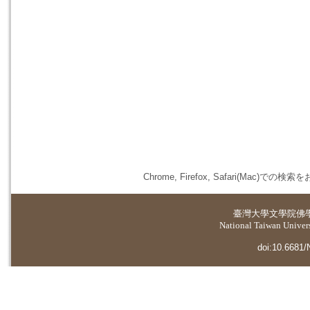
Chrome, Firefox, Safari(
臺灣大學
文學院佛
National Taiwan Universi
doi:10.6681