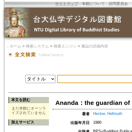
サイトマップ
．
本館について
．
諮問委員会
．
．
ホーム
>
検索システム
>
検索エンジン
>
書誌の詳細内容
本文を読む
Ananda：the guardian of
まだ本館にオーソラ
イズされていません
Hecker, Hellmuth
著者
加えサービス
1980
出版年月日
BPS=Buddhist Publica
出版者