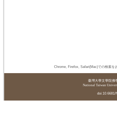
Chrome, Firefox, Safari(
臺灣大學
文學院佛
National Taiwan Universi
doi:10.6681