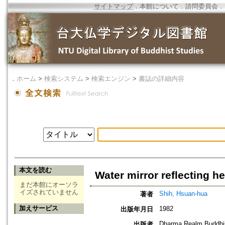
サイトマップ
．
本館について
．
諮問委員会
．
．
ホーム
>
検索システム
>
検索エンジン
>
書誌の詳細内容
本文を読む
Water mirror reflecting h
まだ本館にオーソラ
イズされていません
Shih, Hsuan-hua
著者
加えサービス
1982
出版年月日
Dharma Realm Buddhist
出版者