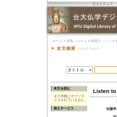
サイトマップ
．
．
ホーム
>
検索システム
>
検索エンジン
>
本文を読む
Listen t
まだ本館にオーソラ
イズされていません
加えサービス
出版年
出