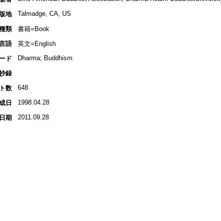
Talmadge, CA, US
版地
種類
書籍=Book
言語
英文=English
Dharma; Buddhism
ード
抄録
648
ト数
1998.04.28
成日
2011.09.28
日期