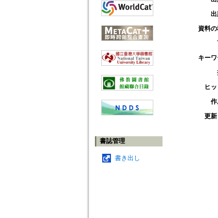
出
資料の
キーワ
ヒッ
作
更新
書誌管理
書き出し