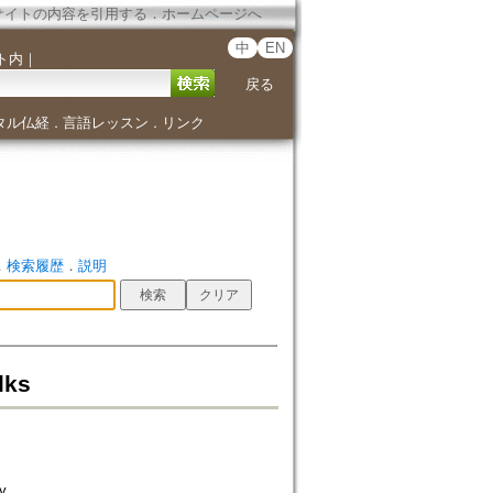
サイトの内容を引用する
．
ホームページへ
中
EN
ト内
｜
戻る
タル仏経
言語レッスン
リンク
．
．
．
検索履歴
．
説明
lks
y