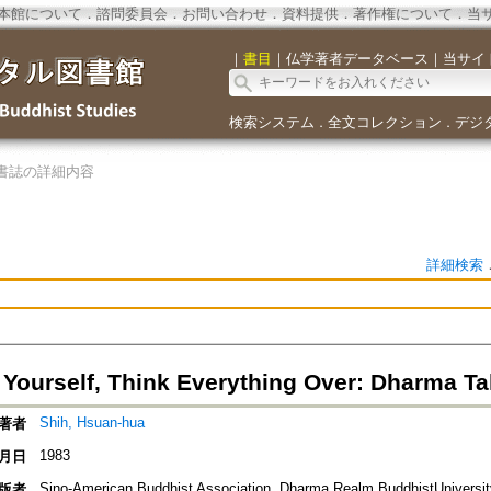
本館について
．
諮問委員会
．
お問い合わせ
．
資料提供
．
著作権について
．
当
｜
書目
｜
仏学著者データベース
｜
当サイ
検索システム
全文コレクション
デジ
．
．
書誌の詳細内容
詳細検索
o Yourself, Think Everything Over: Dharma Ta
Shih, Hsuan-hua
著者
1983
月日
Sino-American Buddhist Association, Dharma Realm BuddhistUniversit
版者