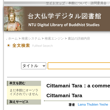
サイトマップ
．
本館について
．
諮問委員会
．
．
ホーム
>
検索システム
>
検索エンジン
>
書誌の詳細内容
本文を読む
Cittamani Tara：a commen
まだ本館にオーソラ
イズされていません
Cittamani Tara
加えサービス
Lama Thubten Yeshe
著者