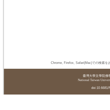
Chrome, Firefox, Safari(
臺灣大學
文學院佛
National Taiwan Universi
doi:10.6681