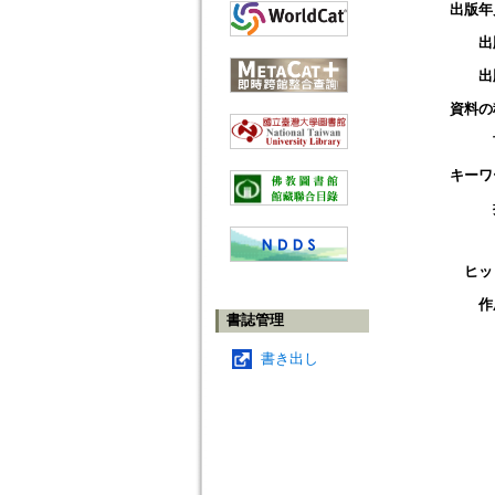
出版年
出
出
資料の
キーワ
ヒッ
作
書誌管理
書き出し