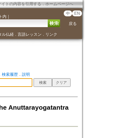
サイトの内容を引用する
．
ホームページへ
中
EN
ト内
｜
戻る
タル仏経
言語レッスン
リンク
．
．
．
検索履歴
．
説明
he Anuttarayogatantra