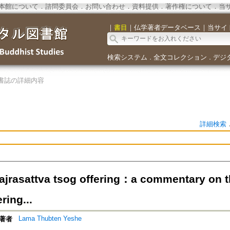
本館について
．
諮問委員会
．
お問い合わせ
．
資料提供
．
著作権について
．
当
｜
書目
｜
仏学著者データベース
｜
当サイ
検索システム
全文コレクション
デジ
．
．
書誌の詳細内容
詳細検索
ajrasattva tsog offering：a commentary on t
ring...
Lama Thubten Yeshe
著者