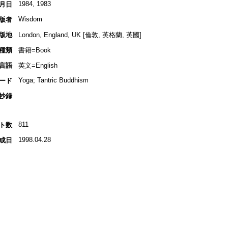
1984, 1983
月日
Wisdom
版者
版地
London, England, UK [倫敦, 英格蘭, 英國]
種類
書籍=Book
言語
英文=English
Yoga; Tantric Buddhism
ード
抄録
811
ト数
1998.04.28
成日