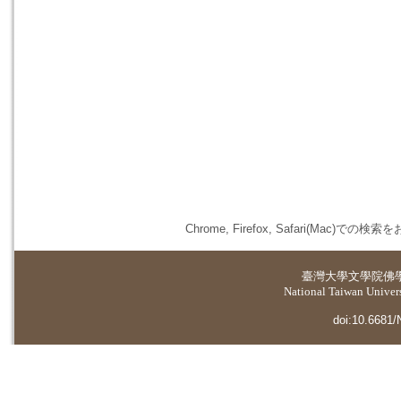
Chrome, Firefox, Safari(
臺灣大學
文學院佛
National Taiwan Universi
doi:10.6681