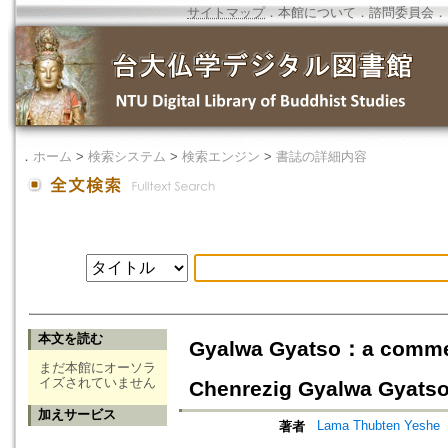
サイトマップ
．
本館について
．
諮問委員会
．
．
ホーム
>
検索システム
>
検索エンジン
>
書誌の詳細内容
本文を読む
Gyalwa Gyatso：a comment
まだ本館にオーソラ
イズされていません
Chenrezig Gyalwa Gyats
加えサービス
Lama Thubten Yeshe
著者