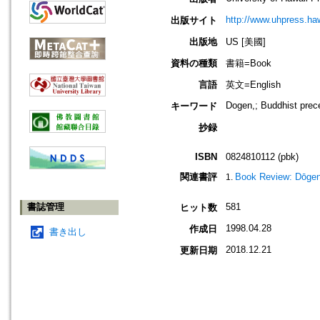
http://www.uhpress.ha
出版サイト
出版地
US [美國]
資料の種類
書籍=Book
言語
英文=English
Dogen,; Buddhist prec
キーワード
抄録
ISBN
0824810112 (pbk)
関連書評
Book Review: Dōgen 
書誌管理
581
ヒット数
1998.04.28
作成日
書き出し
2018.12.21
更新日期