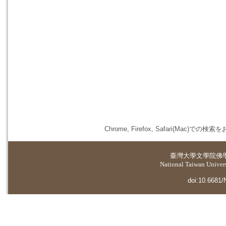
Chrome, Firefox, Safari(
臺灣大學
文學院佛
National Taiwan Universi
doi:10.6681