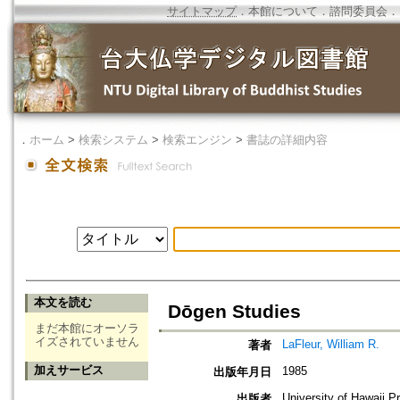
サイトマップ
．
本館について
．
諮問委員会
．
．
ホーム
>
検索システム
>
検索エンジン
>
書誌の詳細内容
本文を読む
Dōgen Studies
まだ本館にオーソラ
イズされていません
LaFleur, William R.
著者
加えサービス
1985
出版年月日
University of Hawaii P
出版者