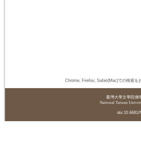
Chrome, Firefox, Safari(
臺灣大學
文學院佛
National Taiwan Universi
doi:10.6681