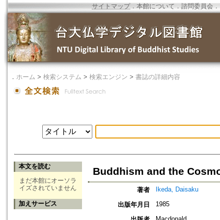
サイトマップ
．
本館について
．
諮問委員会
．
．
ホーム
>
検索システム
>
検索エンジン
>
書誌の詳細内容
本文を読む
Buddhism and the Cosm
まだ本館にオーソラ
イズされていません
Ikeda, Daisaku
著者
加えサービス
1985
出版年月日
Macdonald
出版者