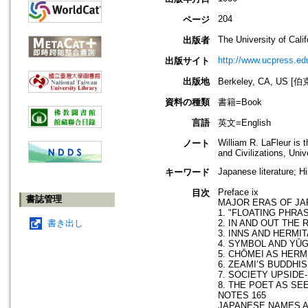
204
ページ
The University of Cali
出版者
http://www.ucpress.ed
出版サイト
出版地
Berkeley, CA, US
資料の種類
書籍=Book
言語
英文=English
William R. LaFleur is
ノート
and Civilizations, Uni
Japanese literature; Hi
キーワード
Preface ix
目次
書誌管理
MAJOR ERAS OF JA
1. "FLOATING PHRA
書き出し
2. IN AND OUT THE
3. INNS AND HERM
4. SYMBOL AND YŪG
5. CHŌMEI AS HERMI
6. ZEAMI’S BUDDHI
7. SOCIETY UPSIDE
8. THE POET AS SE
NOTES 165
JAPANESE NAMES A