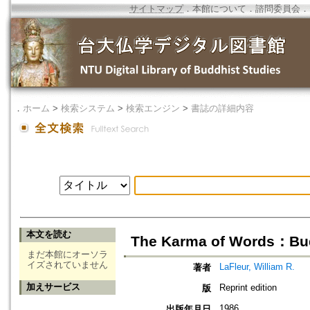
サイトマップ
．
本館について
．
諮問委員会
．
．
ホーム
>
検索システム
>
検索エンジン
>
書誌の詳細内容
本文を読む
The Karma of Words：Budd
まだ本館にオーソラ
イズされていません
LaFleur, William R.
著者
加えサービス
Reprint edition
版
1986
出版年月日