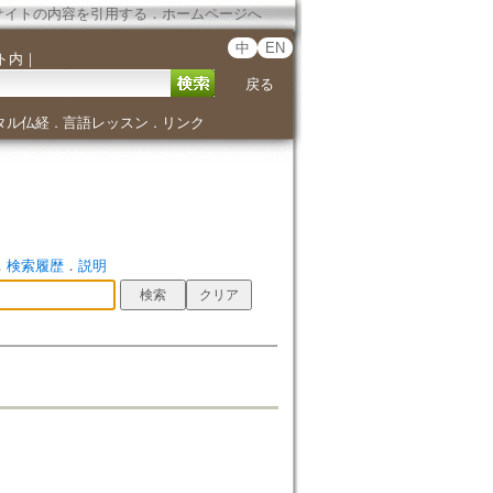
サイトの内容を引用する
．
ホームページへ
中
EN
ト内
｜
戻る
タル仏経
言語レッスン
リンク
．
．
．
検索履歴
．
説明