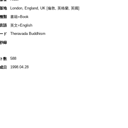
版地
London, England, UK [倫敦, 英格蘭, 英國]
種類
書籍=Book
言語
英文=English
Theravada Buddhism
ード
抄録
588
ト数
1998.04.28
成日