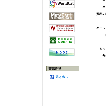
出
資料の
キーワ
ヒッ
作
書誌管理
書き出し