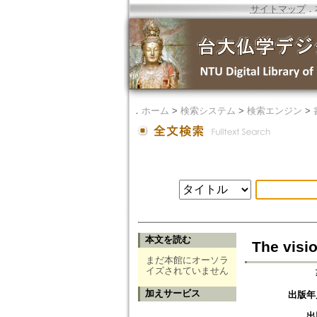
サイトマップ
．
．
ホーム
>
検索システム
>
検索エンジン
>
本文を読む
The visi
まだ本館にオーソラ
イズされていません
加えサービス
出版年
出