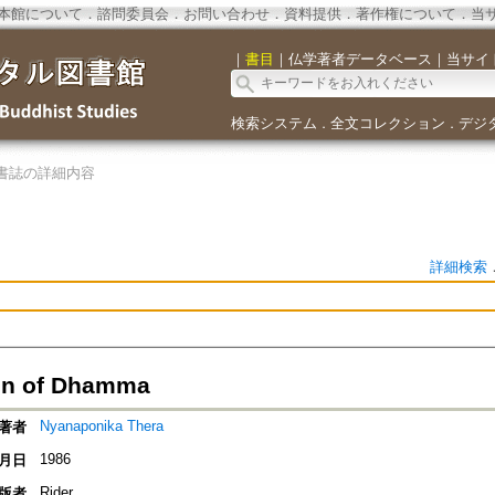
本館について
．
諮問委員会
．
お問い合わせ
．
資料提供
．
著作権について
．
当
｜
書目
｜
仏学著者データベース
｜
当サイ
検索システム
全文コレクション
デジ
．
．
書誌の詳細内容
詳細検索
on of Dhamma
Nyanaponika Thera
著者
1986
月日
Rider
版者