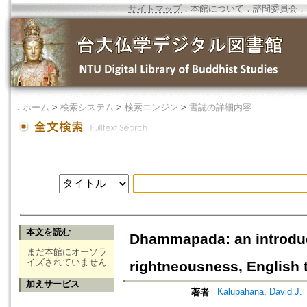
サイトマップ
．
本館について
．
諮問委員会
．
．
ホーム
>
検索システム
>
検索エンジン
>
書誌の詳細内容
本文を読む
Dhammapada: an introduct
まだ本館にオーソラ
イズされていません
rightneousness, English
加えサービス
Kalupahana, David J.
著者