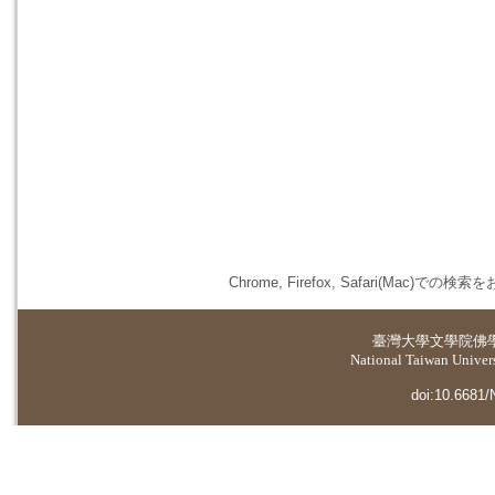
Chrome, Firefox, Safari(
臺灣大學
文學院佛
National Taiwan Universi
doi:10.6681