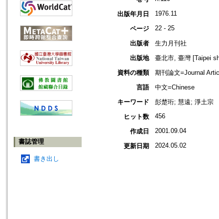
1976.11
出版年月日
22 - 25
ページ
出版者
生力月刊社
出版地
臺北市, 臺灣 [Taipei shi
資料の種類
期刊論文=Journal Artic
言語
中文=Chinese
キーワード
彭楚珩; 慧遠; 淨土宗
456
ヒット数
2001.09.04
作成日
書誌管理
2024.05.02
更新日期
書き出し