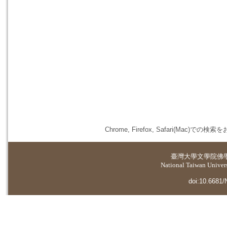
Chrome, Firefox, Safari(
臺灣大學
文學院佛
National Taiwan Universi
doi:10.6681