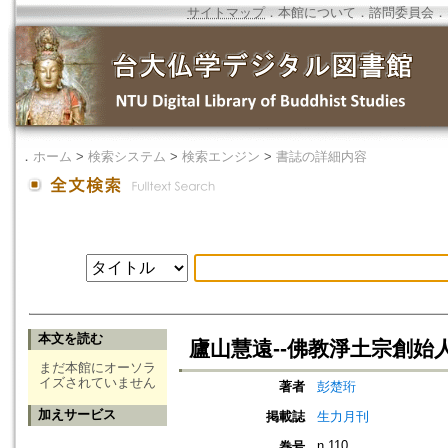
サイトマップ
．
本館について
．
諮問委員会
．
．
ホーム
>
検索システム
>
検索エンジン
>
書誌の詳細内容
本文を読む
廬山慧遠--佛教淨土宗創始
まだ本館にオーソラ
イズされていません
著者
彭楚珩
加えサービス
掲載誌
生力月刊
n.110
巻号