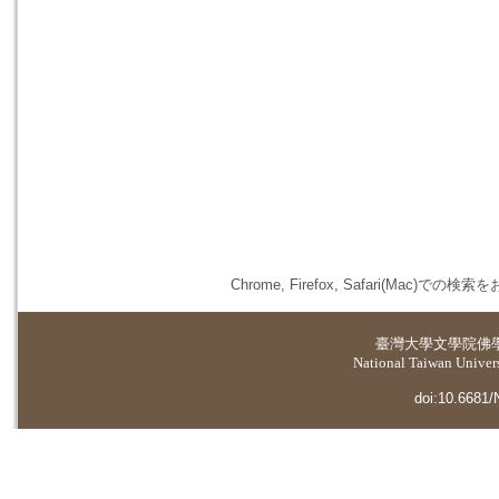
Chrome, Firefox, Safari(
臺灣大學
文學院佛
National Taiwan Universi
doi:10.6681