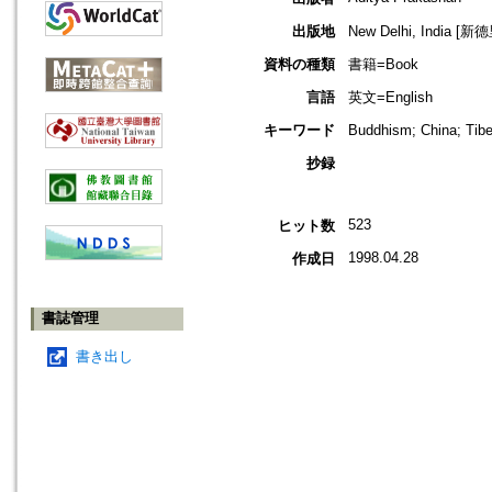
出版地
New Delhi, India [新
資料の種類
書籍=Book
言語
英文=English
キーワード
Buddhism; China; Ti
抄録
523
ヒット数
1998.04.28
作成日
書誌管理
書き出し