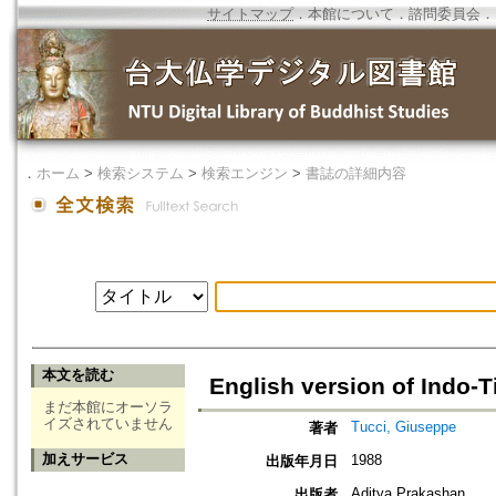
サイトマップ
．
本館について
．
諮問委員会
．
．
ホーム
>
検索システム
>
検索エンジン
>
書誌の詳細内容
本文を読む
English version of Indo-T
まだ本館にオーソラ
イズされていません
Tucci, Giuseppe
著者
加えサービス
1988
出版年月日
Aditya Prakashan
出版者