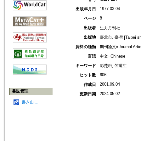
1977.03-04
出版年月日
8
ページ
出版者
生力月刊社
出版地
臺北市, 臺灣 [Taipei shi
資料の種類
期刊論文=Journal Artic
言語
中文=Chinese
キーワード
彭楚珩; 竺道生
606
ヒット数
2001.09.04
作成日
書誌管理
2024.05.02
更新日期
書き出し