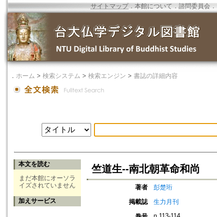
サイトマップ
．
本館について
．
諮問委員会
．
．
ホーム
>
検索システム
>
検索エンジン
>
書誌の詳細内容
本文を読む
竺道生--南北朝革命和尚
まだ本館にオーソラ
イズされていません
著者
彭楚珩
加えサービス
掲載誌
生力月刊
n.113-114
巻号