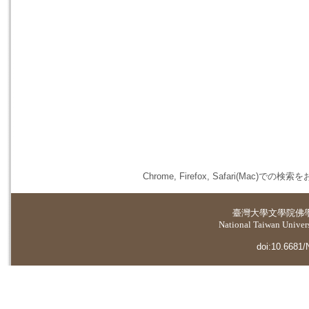
Chrome, Firefox, Safari(
臺灣大學
文學院佛
National Taiwan Universi
doi:10.6681