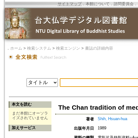
サイトマップ
．
本館について
．
諮問委員会
．
．
ホーム
>
検索システム
>
検索エンジン
>
書誌の詳細内容
本文を読む
The Chan tradition of med
まだ本館にオーソラ
イズされていません
Shih, Hsuan-hua
著者
加えサービス
1989
出版年月日
資料の種類
電影片及錄影資料=Audio