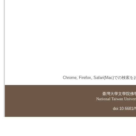
Chrome, Firefox, Safari(
臺灣大學
文學院佛
National Taiwan Universi
doi:10.6681